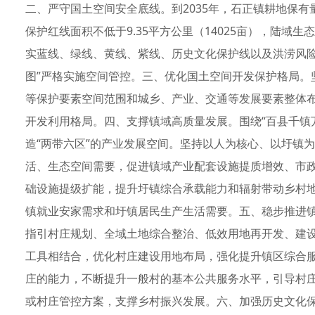
二、严守国土空间安全底线。到2035年，石正镇耕地保有量
保护红线面积不低于9.35平方公里（14025亩），陆域生态
实蓝线、绿线、黄线、紫线、历史文化保护线以及洪涝风险
图”严格实施空间管控。三、优化国土空间开发保护格局。
等保护要素空间范围和城乡、产业、交通等发展要素整体布
开发利用格局。四、支撑镇域高质量发展。围绕“百县千镇
造“两带六区”的产业发展空间。坚持以人为核心、以圩镇
活、生态空间需要，促进镇域产业配套设施提质增效、市
础设施提级扩能，提升圩镇综合承载能力和辐射带动乡村
镇就业安家需求和圩镇居民生产生活需要。五、稳步推进
指引村庄规划、全域土地综合整治、低效用地再开发、建
工具相结合，优化村庄建设用地布局，强化提升镇区综合
庄的能力，不断提升一般村的基本公共服务水平，引导村庄
或村庄管控方案，支撑乡村振兴发展。六、加强历史文化